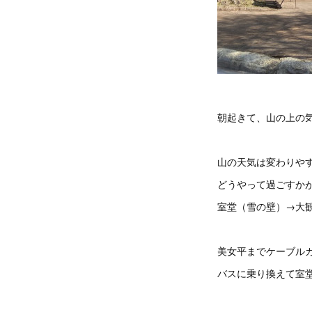
朝起きて、山の上の
山の天気は変わりや
どうやって過ごすか
室堂（雪の壁）→大観
美女平までケーブル
バスに乗り換えて室