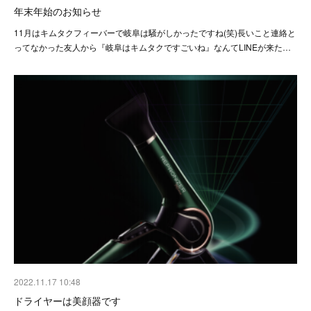
年末年始のお知らせ
11月はキムタクフィーバーで岐阜は騒がしかったですね(笑)長いこと連絡と
ってなかった友人から『岐阜はキムタクですごいね』なんてLINEが来た…
2022.11.17 10:48
ドライヤーは美顔器です