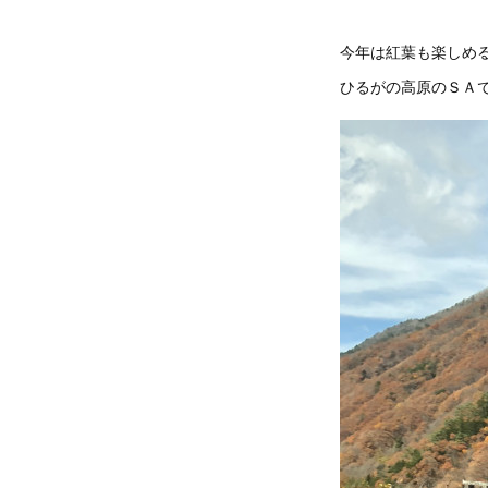
今年は紅葉も楽しめ
ひるがの高原のＳＡ