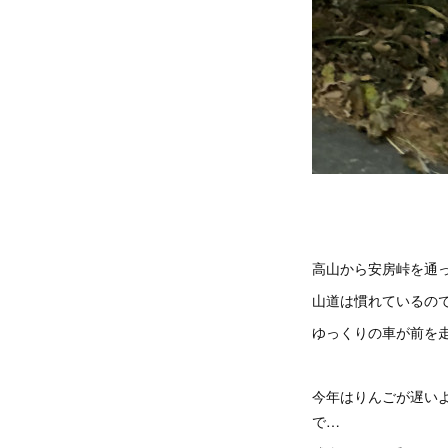
高山から安房峠を通
山道は慣れているので
ゆっくりの車が前を
今年はりんごが遅い
で…