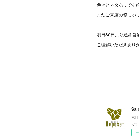
色々とネタありです(
またご来店の際にゆっ
明日30日より通常営
ご理解いただきあり
Sal
木目
です