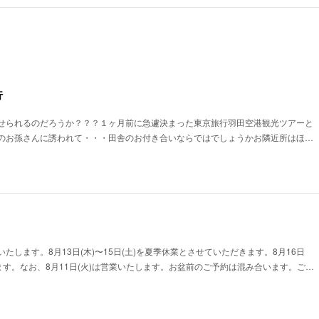
行
せられるのだろうか？？？１ヶ月前に急遽決まった東京旅行羽田空港観光ツアーと
のお孫さんに誘われて・・・田舎のお付き合いならではでしょうかお隣近所はほ…
たします。8月13日(木)〜15日(土)を夏季休業とさせていただきます。8月16日
ます。なお、8月11日(火)は営業いたします。お盆前のご予約は混み合います。ご…