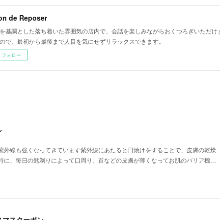
on de Reposer
を基調とした落ち着いた雰囲気の店内で、会話を楽しみながらおくつろぎいただけま
ので、最初から最後まで人目を気にせずリラックスできます。
フォロー
ン
紫外線も強くなってきています紫外線にあたると日焼けをすることで、皮膚の乾燥
特に、毎日の髭剃りによって口周り、首などの皮膚が薄くなってお肌のバリア機…
リスマスクーポン