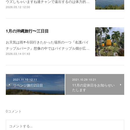
ウズしちゃいますね連チャンで遠出するのは体力的…
2026.05.12 12:00
1月の沖縄旅行〜三日目
お天気は雨☂️今回行きたかった場所の一つ『名護パイ
ナップルパーク』想像の中ではパイナップル畑が広…
2026.03.14 01:43
2021.11.10 12:11
2021.10.29 10:21
リベンジ旅行2日目
11月の定休日をお知らせい
たします
0
コメント